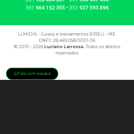
351​
964​ 152 355
• 351​
927​ 593 896
LLMIDIA - Cursos e treinamentos EIRELI - ME.
CNPJ: 28.469.058/0001-06
© 2010 - 2026
Luciano Larrossa.
Todos os direitos
reservados
Fala com equipa