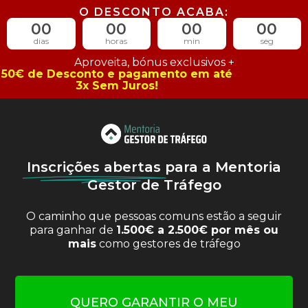
O DESCONTO ACABA:
00
00
00
00
dias
horas
min
seg
Aproveita, bónus exclusivos +
50€ de Desconto e pagamento em até
3x Sem Juros!
Inscrições abertas
para a Mentoria
Gestor de Tráfego
O caminho que pessoas comuns estão a seguir
para ganhar de
1.500€ a 2.500€ por mês ou
mais
como gestores de tráfego
QUERO GARANTIR O MEU