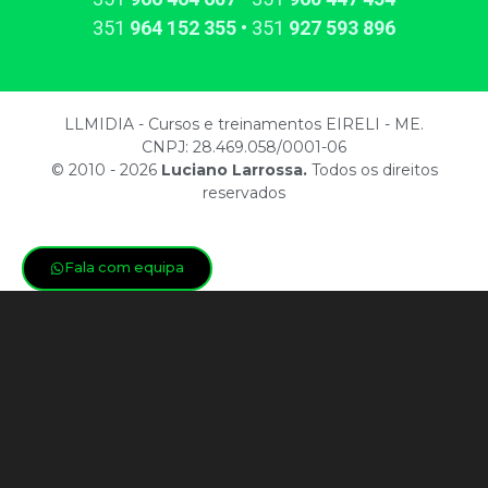
351​
964​ 152 355
• 351​
927​ 593 896
LLMIDIA - Cursos e treinamentos EIRELI - ME.
CNPJ: 28.469.058/0001-06
© 2010 - 2026
Luciano Larrossa.
Todos os direitos
reservados
Fala com equipa