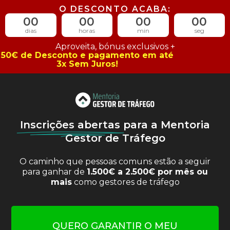
O DESCONTO ACABA:
00
00
00
00
dias
horas
min
seg
Aproveita, bónus exclusivos +
50€ de Desconto e pagamento em até
3x Sem Juros!
Inscrições abertas
para a Mentoria
Gestor de Tráfego
O caminho que pessoas comuns estão a seguir
para ganhar de
1.500€ a 2.500€ por mês ou
mais
como gestores de tráfego
QUERO GARANTIR O MEU