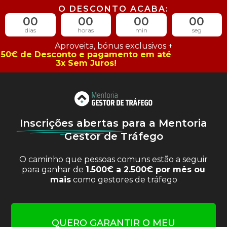
O DESCONTO ACABA:
00
00
00
00
dias
horas
min
seg
Aproveita, bónus exclusivos +
50€ de Desconto e pagamento em até
3x Sem Juros!
Inscrições abertas
para a Mentoria
Gestor de Tráfego
O caminho que pessoas comuns estão a seguir
para ganhar de
1.500€ a 2.500€ por mês ou
mais
como gestores de tráfego
QUERO GARANTIR O MEU