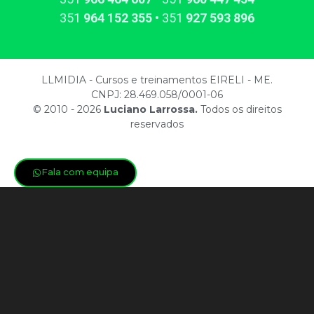
351​
964​ 152 355
• 351​
927​ 593 896
LLMIDIA - Cursos e treinamentos EIRELI - ME.
CNPJ: 28.469.058/0001-06
© 2010 - 2026
Luciano Larrossa.
Todos os direitos
reservados
Fala com equipa