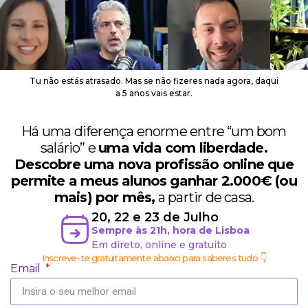
Tu não estás atrasado. Mas se não fizeres nada agora, daqui
a 5 anos vais estar.
Há uma diferença enorme entre “um bom
salário” e
uma vida com liberdade.
Descobre uma nova profissão online que
permite a meus alunos ganhar 2.000€ (ou
mais) por mês,
a partir de casa.
20, 22 e 23 de Julho
Sempre às 21h, hora de Lisboa
Em direto, online e gratuito
Inscreve-te gratuitamente abaixo para saberes tudo 👇
Email