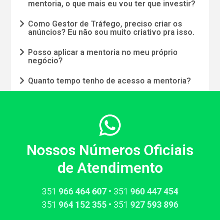
mentoria, o que mais eu vou ter que investir?
Como Gestor de Tráfego, preciso criar os
anúncios? Eu não sou muito criativo pra isso.
Posso aplicar a mentoria no meu próprio
negócio?
Quanto tempo tenho de acesso a mentoria?
Nossos Números Oficiais
de Atendimento
351​
966​ 464 607
• 351​
960​ 447 454
351​
964​ 152 355
• 351​
927​ 593 896