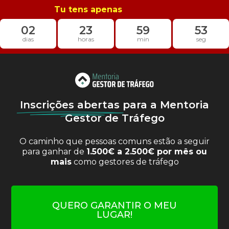
Tu tens apenas
02
23
59
52
dias
horas
min
seg
Inscrições abertas
para a Mentoria
Gestor de Tráfego
O caminho que pessoas comuns estão a seguir
para ganhar de
1.500€ a 2.500€ por mês ou
mais
como gestores de tráfego
QUERO GARANTIR O MEU
LUGAR!